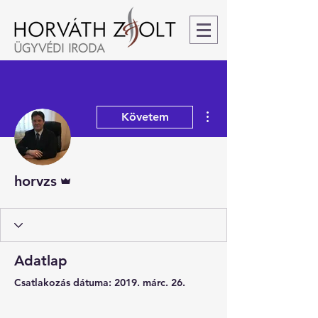
További műveletek
Követem
Admin
horvzs
Adatlap
Csatlakozás dátuma: 2019. márc. 26.