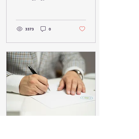
a haszonélvezettel terhelt
ingatlanokat nem lehet...
3373
0
2019. aug. 6.
∙
1
min